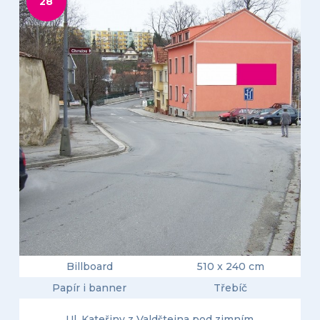
28
Billboard
510 x 240 cm
Papír i banner
Třebíč
Ul. Kateřiny z Valdštejna pod zimním