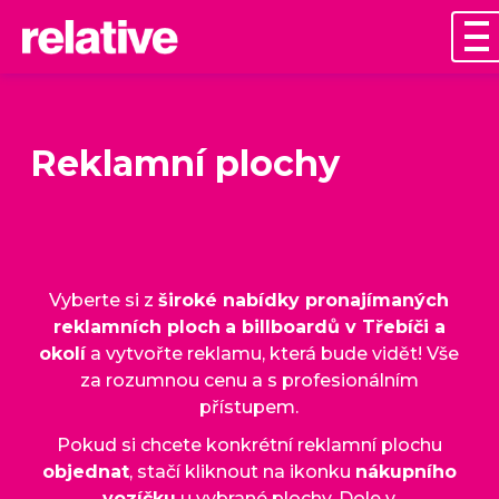
Reklamní plochy
Vyberte si z
široké nabídky pronajímaných
reklamních ploch
a billboardů v Třebíči a
okolí
a vytvořte reklamu, která bude vidět! Vše
za rozumnou cenu a s profesionálním
přístupem.
Pokud si chcete konkrétní reklamní plochu
objednat
, stačí kliknout na ikonku
nákupního
vozíčku
u vybrané plochy. Dole v