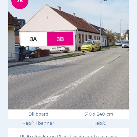
3B
Billboard
510 x 240 cm
Papír i banner
Třebíč
Ul. Brněnská, od Vladislavi do centra, na levé