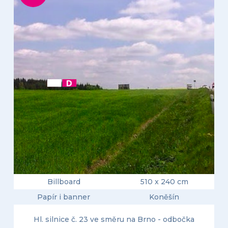
Billboard
510 x 240 cm
Papír i banner
Koněšín
Hl. silnice č. 23 ve směru na Brno - odbočka