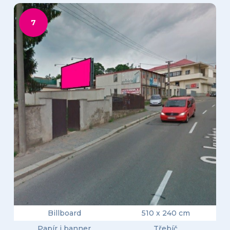
7
Billboard
510 x 240 cm
Papír i banner
Třebíč