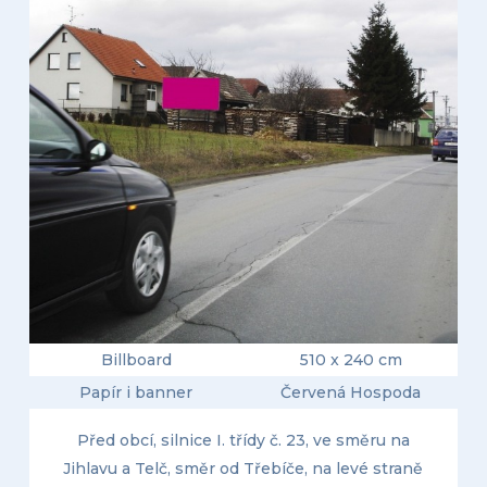
Billboard
510 x 240 cm
Papír i banner
Červená Hospoda
Před obcí, silnice I. třídy č. 23, ve směru na
Jihlavu a Telč, směr od Třebíče, na levé straně