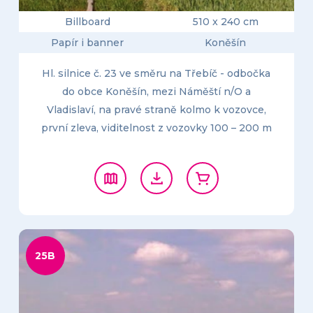
Billboard
510 x 240 cm
Papír i banner
Koněšín
Hl. silnice č. 23 ve směru na Třebíč - odbočka
do obce Koněšín, mezi Náměští n/O a
Vladislaví, na pravé straně kolmo k vozovce,
první zleva, viditelnost z vozovky 100 – 200 m
25B