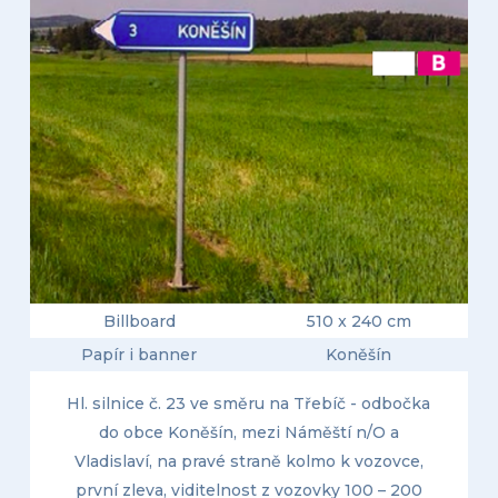
Billboard
510 x 240 cm
Papír i banner
Koněšín
Hl. silnice č. 23 ve směru na Třebíč - odbočka
do obce Koněšín, mezi Náměští n/O a
Vladislaví, na pravé straně kolmo k vozovce,
první zleva, viditelnost z vozovky 100 – 200