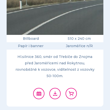
Billboard
510 x 240 cm
Papír i banner
Jaroměřice n/R
Hl.silnice 360, směr od Třebíče do Znojma
před Jaroměřicemi nad Rokytnou,
rovnoběžně k vozovce, viditelnost z vozovky
50-100m.