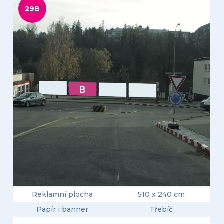
29B
Reklamní plocha
510 x 240 cm
Papír i banner
Třebíč