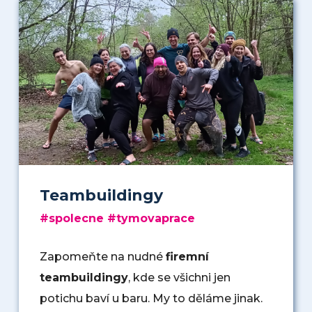
Teambuildingy
#spolecne #tymovaprace
Zapomeňte na nudné
firemní
teambuildingy
, kde se všichni jen
potichu baví u baru. My to děláme jinak.