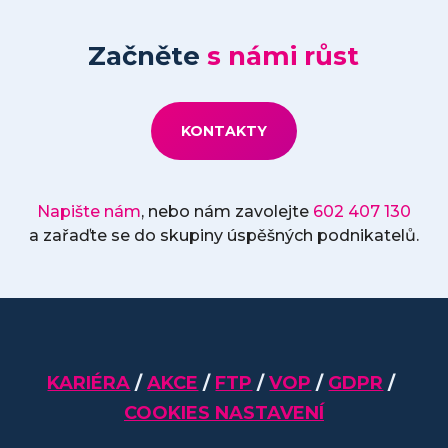
Začněte
s námi růst
KONTAKTY
Napište nám
, nebo nám zavolejte
602 407 130
a zařaďte se do skupiny úspěšných podnikatelů.
KARIÉRA
/
AKCE
/
FTP
/
VOP
/
GDPR
/
COOKIES NASTAVENÍ