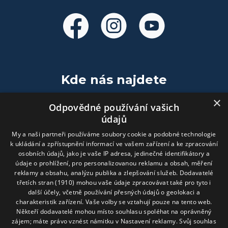
Kde nás najdete
×
Relative design s.r.o.
Odpovědné používání vašich
údajů
Komenského nám. 141
My a naši partneři používáme soubory cookie a podobné technologie
2. patro
k ukládání a zpřístupnění informací ve vašem zařízení a ke zpracování
674 01 Třebíč
osobních údajů, jako je vaše IP adresa, jedinečné identifikátory a
údaje o prohlížení, pro personalizovanou reklamu a obsah, měření
602 407 130
reklamy a obsahu, analýzu publika a zlepšování služeb.
Dodavatelé
info@relative.cz
třetích stran (1910)
mohou vaše údaje zpracovávat také pro tyto i
další účely, včetně používání přesných údajů o geolokaci a
charakteristik zařízení. Vaše volby se vztahují pouze na tento web.
Fakturační údaje
Někteří dodavatelé mohou místo souhlasu spoléhat na oprávněný
zájem; máte právo vznést námitku v
Nastavení reklamy
. Svůj souhlas