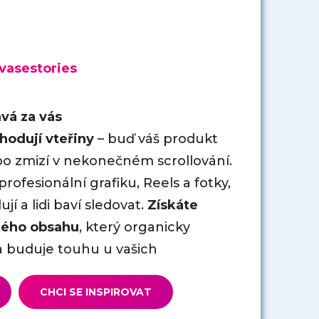
vasestories
ává za vás
hodují vteřiny
– buď váš produkt
bo zmizí v nekonečném scrollování.
rofesionální grafiku, Reels a fotky,
jí a lidi baví sledovat.
Získáte
ckého obsahu
, který organicky
a buduje touhu u vašich
CHCI SE INSPIROVAT