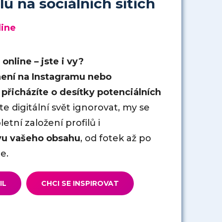
lů na sociálních sítích
line
 online – jste i vy?
není na Instagramu nebo
ě
přicházíte o desítky potenciálních
te digitální svět ignorovat, my se
etní založení profilů i
vu vašeho obsahu
, od fotek až po
e.
IL
CHCI SE INSPIROVAT