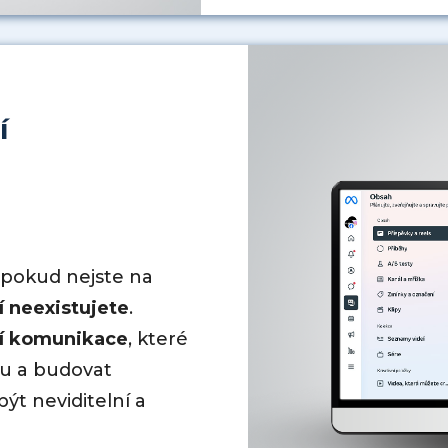
í
e pokud nejste na
dí neexistujete
.
í komunikace
, které
mu a budovat
ýt neviditelní a