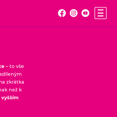
ce
– to vše
 sdíleným
ma zkrátka
inak než k
vyšším