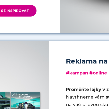
 SE INSPIROVAT
Reklama na s
#kampan #online
Proměňte lajky v 
Navrhneme vám
s
na vaši cílovou sk