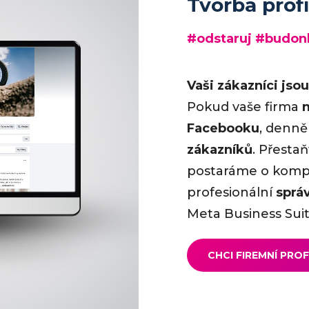
Tvorba profi
#odstaruj #budon
Vaši zákazníci jsou
Pokud vaše firma
Facebooku
, denn
zákazníků
. Přestaň
postaráme
o kompl
profesionální
sprá
Meta Business Suit
CHCI FIREMNÍ PROF