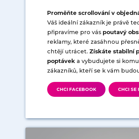
Proměňte scrollování v objedn
Váš ideální zákazník je právě t
připravíme pro vás
poutavý ob
reklamy, které zasáhnou přesně t
chtějí utrácet.
Získáte stabilní
poptávek
a vybudujete si komun
zákazníků, kteří se k vám budou
CHCI FACEBOOK
CHCI SE