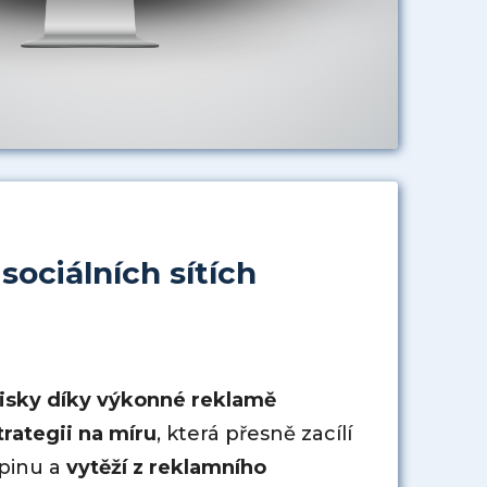
ociálních sítích
zisky díky výkonné reklamě
trategii na míru
, která přesně zacílí
upinu a
vytěží z reklamního