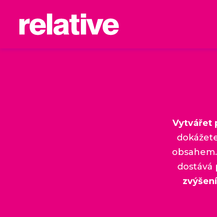
Vytvářet
dokážete
obsahem. 
dostává p
zvýšen