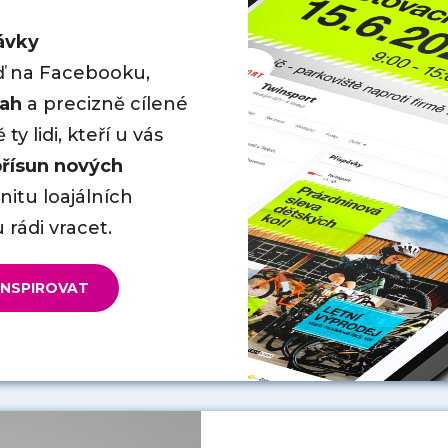
ávky
eď na Facebooku,
sah
a precizně cílené
y lidi, kteří u vás
 přísun nových
itu loajálních
 rádi vracet.
 INSPIROVAT