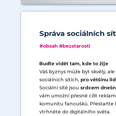
Správa sociálních sít
#obsah #bezstarosti
Buďte vidět tam, kde to žije
Váš byznys může být skvělý, al
sociálních sítích,
pro většinu li
Sociální sítě jsou
srdcem dnešn
vám umožní přesně cílit rekla
komunitu fanoušků. Přestaňte b
vtrhněte do digitálního světa.