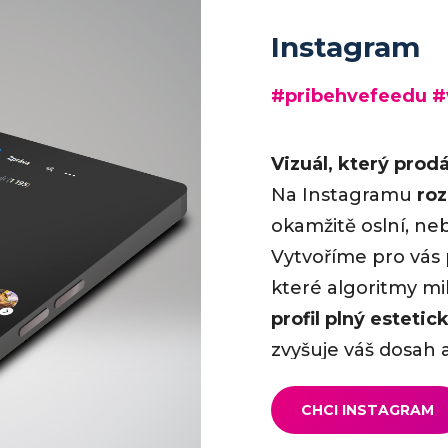
Instagram
#pribehvefeedu #
Vizuál, který prod
Na Instagramu
roz
okamžitě oslní, ne
Vytvoříme pro vás p
které algoritmy milu
profil plný esteti
zvyšuje váš dosah 
zákazníků.
CHCI INSTAGRAM