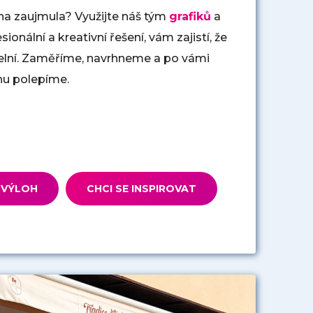
ha zaujmula? Využijte náš tým
grafiků
a
fesionální a kreativní řešení, vám zajistí, že
lní. Zaměříme, navrhneme a po vámi
u polepíme.
 VÝLOH
CHCI SE INSPIROVAT