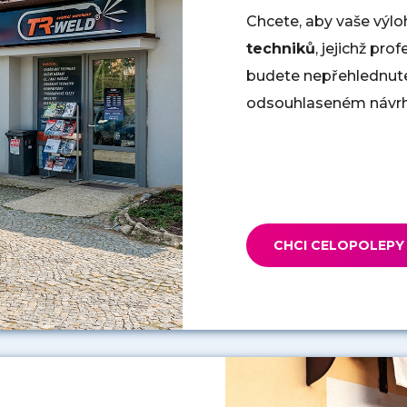
Chcete, aby vaše výlo
techniků
, jejichž pro
budete nepřehlednute
odsouhlaseném návrh
CHCI CELOPOLEPY