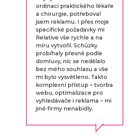
i
ordinaci praktického lékaře
a chirurgie, potřeboval
jsem reklamu. I přes moje
i a
specifické požadavky mi
sně
Relative vše rychle a na
 a
míru vytvořil. Schůzky
probíhaly přesně podle
elská
domluvy, nic se nedělalo
bez mého souhlasu a vše
mi bylo vysvětleno. Takto
á
komplexní přístup – tvorba
webu, optimalizace pro
edu,
vyhledávače i reklama – mi
jiné firmy nenabídly.