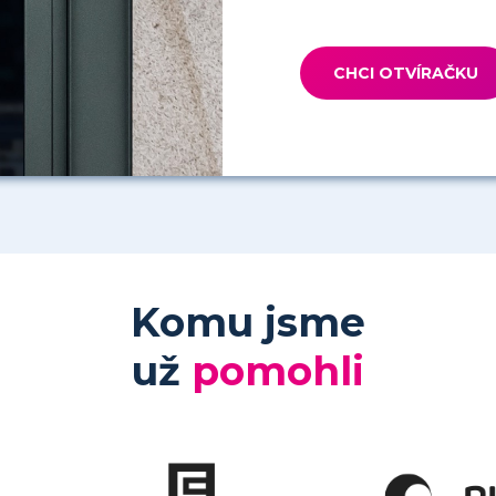
CHCI OTVÍRAČKU
Komu jsme
už
pomohli
Situace je taková, že
Spolupráce s