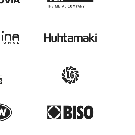
sionální a vždy
tvůrcem naší vizuální
k takový, se
identity. Vytvořili jsme
spokojeni.
spolu bezpočet letáků,
všem firmám.
posterů, vizuálů online
reklam, potisků triček a
obalů, billboardů, značení
vizitek a spoustu dalších
standardnějších, ale i
naprosto specifických vě
insport
včetně výroby. Naším
ří Štolpa
společným cílem bylo vž
vytvořit jedinečnou
prezentaci naší
společnosti. Relative zná
perfektně směrnice
našeho korporátního
designu a plní naše