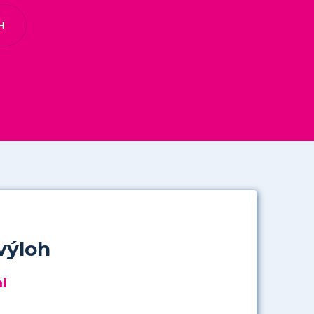
H
výloh
i