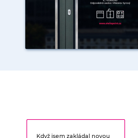
ž
Když jsem zakládal novou