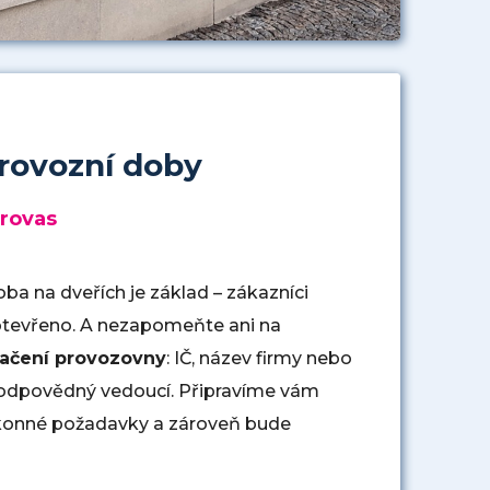
provozní doby
rovas
oba na dveřích je základ – zákazníci
otevřeno. A nezapomeňte ani na
načení provozovny
: IČ, název firmy nebo
odpovědný vedoucí. Připravíme vám
zákonné požadavky a zároveň bude