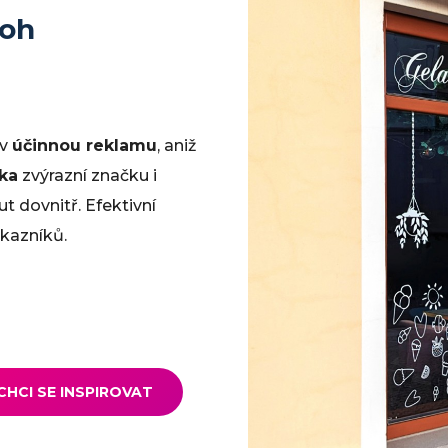
loh
 v
účinnou reklamu
, aniž
ika
zvýrazní značku i
 dovnitř. Efektivní
kazníků.
CHCI SE INSPIROVAT