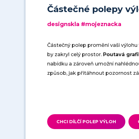
Částečné polepy vý
designskla #mojeznacka
Částečný polep promění vaši výlohu
by zakryl celý prostor.
Poutavá graf
nabídku a zároveň umožní nahlédnout
způsob, jak přitáhnout pozornost zá
CHCI DÍLČÍ POLEP VÝLOH