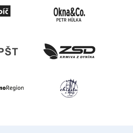
očekávání. Vždy najdeme
cestu, která je pro nás
100%.
TSR Czech
Republic s.r.
Mgr. Karoli
Menhardov