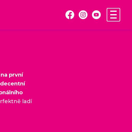
na první
decentní
onálního
rfektně ladí