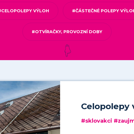
#CELOPOLEPY VÝLOH
#ČÁSTEČNÉ POLEPY VÝLO
#OTVÍRAČKY, PROVOZNÍ DOBY
Celopolepy 
#sklovakci #zaujm