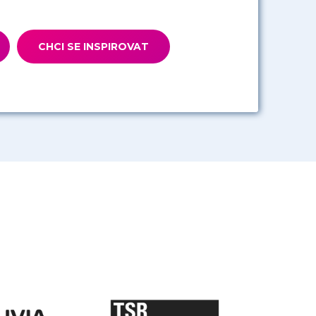
CHCI SE INSPIROVAT
 Relativem je
Již řadu let je Relative