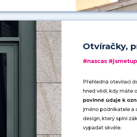
Otvíračky, 
#nascas #jsmetup
Přehledná otevírací d
hned vědí, kdy máte 
povinné údaje k oz
jméno podnikatele a 
design, který splní 
vypadat skvěle.