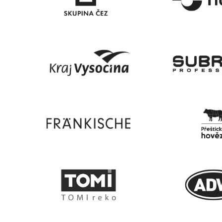
konkurenční pily kolem
rychlá, profe
nás krachují, ale my máme
bývá výslede
práce dost. Důvodů to má
kterým jsme 
více, ale krom jiného si z
Doporučuji 
toho odnáším, že jsme
společně s Relativem
odvedli skvělou práci v
marketingu, díky!
Tw
Ji
Pila Lesonice
Jakub Filipský