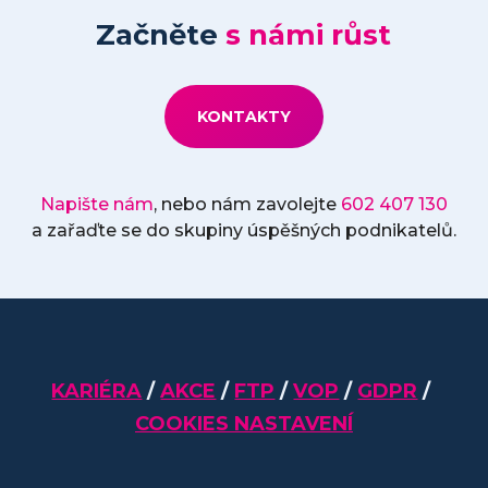
Začněte
s námi růst
KONTAKTY
Napište nám
, nebo nám zavolejte
602 407 130
a zařaďte se do skupiny úspěšných podnikatelů.
KARIÉRA
/
AKCE
/
FTP
/
VOP
/
GDPR
/
COOKIES NASTAVENÍ