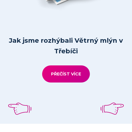
Jak jsme rozhýbali Větrný mlýn v
P
Třebíči
PŘEČÍST VÍCE