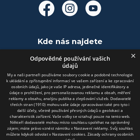
Kde nás najdete
×
Relative design s.r.o.
Odpovědné používání vašich
údajů
Komenského nám. 141
My a naši partneři používáme soubory cookie a podobné technologie
2. patro
k ukládání a zpřístupnění informací ve vašem zařízení a ke zpracování
674 01 Třebíč
osobních údajů, jako je vaše IP adresa, jedinečné identifikátory a
údaje o prohlížení, pro personalizovanou reklamu a obsah, měření
602 407 130
reklamy a obsahu, analýzu publika a zlepšování služeb.
Dodavatelé
info@relative.cz
třetích stran (1910)
mohou vaše údaje zpracovávat také pro tyto i
další účely, včetně používání přesných údajů o geolokaci a
charakteristik zařízení. Vaše volby se vztahují pouze na tento web.
Fakturační údaje
Někteří dodavatelé mohou místo souhlasu spoléhat na oprávněný
zájem; máte právo vznést námitku v
Nastavení reklamy
. Svůj souhlas
můžete kdykoli odvolat v
Nastavení cookies
.
Zásady ochrany osobních
Relative design s.r.o.